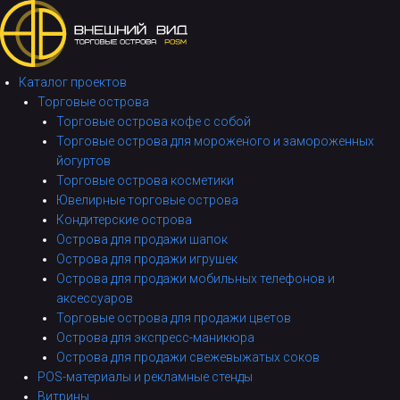
П
е
р
е
Каталог проектов
й
Торговые острова
т
Торговые острова кофе с собой
и
Торговые острова для мороженого и замороженных
к
йогуртов
к
Торговые острова косметики
о
Ювелирные торговые острова
н
Кондитерские острова
т
Острова для продажи шапок
е
Острова для продажи игрушек
н
Острова для продажи мобильных телефонов и
т
аксессуаров
у
Торговые острова для продажи цветов
Острова для экспресс-маникюра
Острова для продажи свежевыжатых соков
POS-материалы и рекламные стенды
Витрины