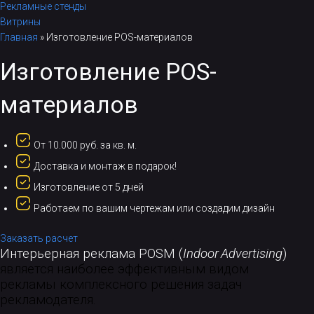
Рекламные стенды
Витрины
Главная
»
Изготовление POS-материалов
Изготовление POS-
материалов
От 10.000 руб. за кв. м.
Доставка и монтаж в подарок!
Изготовление от 5 дней
Работаем по вашим чертежам или создадим дизайн
Заказать расчет
Интерьерная реклама
POSM
(
Indoor
Advertising
)
является наиболее эффективным видом
рекламы комплексного решения задач
рекламодателя.