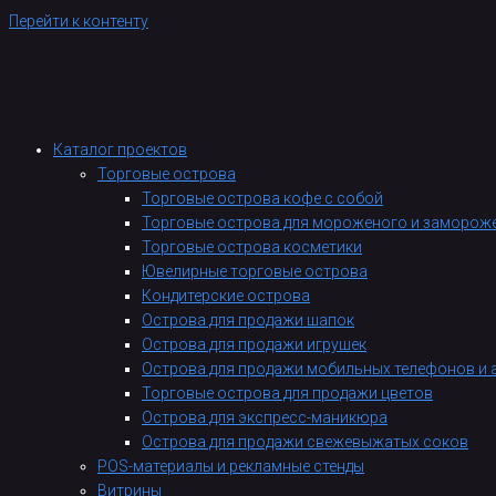
Перейти к контенту
Каталог проектов
Торговые острова
Торговые острова кофе с собой
Торговые острова для мороженого и заморож
Торговые острова косметики
Ювелирные торговые острова
Кондитерские острова
Острова для продажи шапок
Острова для продажи игрушек
Острова для продажи мобильных телефонов и 
Торговые острова для продажи цветов
Острова для экспресс-маникюра
Острова для продажи свежевыжатых соков
POS-материалы и рекламные стенды
Витрины