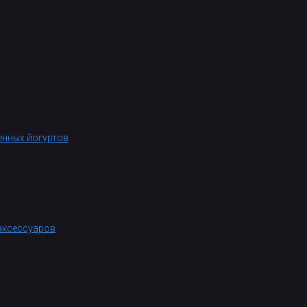
енных йогуртов
аксессуаров