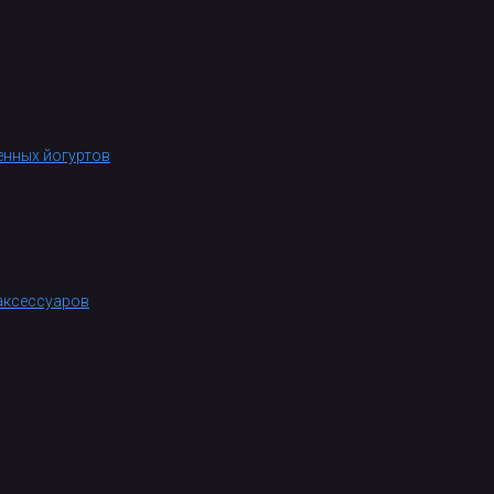
енных йогуртов
аксессуаров